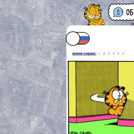
мини-серия:
1
2
3
4
5
6