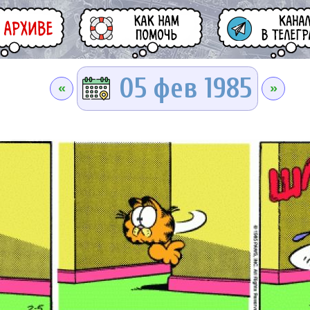
05 фев 1985
«
»