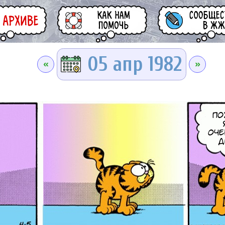
05 апр 1982
«
»