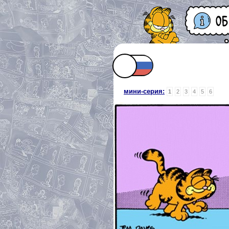
мини-серия:
1
2
3
4
5
6