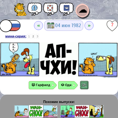
☁
«
»
04 июн 1982
7
мини-серия:
1
2
3
🐱 Гарфилд
🐶 Оди
Похожие выпуски: