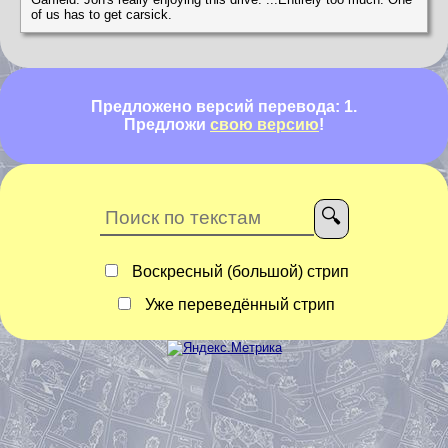
of us has to get carsick.
Предложено версий перевода: 1.
Предложи
свою версию
!
Воскресный (большой) стрип
Уже переведённый стрип