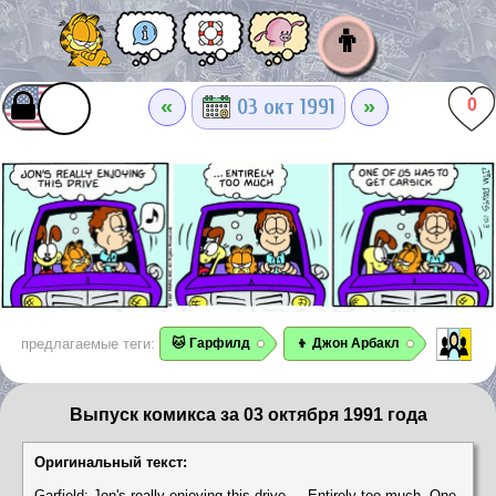
👦
«
»
03 окт 1991
0
предлагаемые теги:
🐱 Гарфилд
👦 Джон Арбакл
Выпуск комикса за 03 октября 1991 года
Оригинальный текст:
Garfield: Jon's really enjoying this drive. ...Entirely too much. One