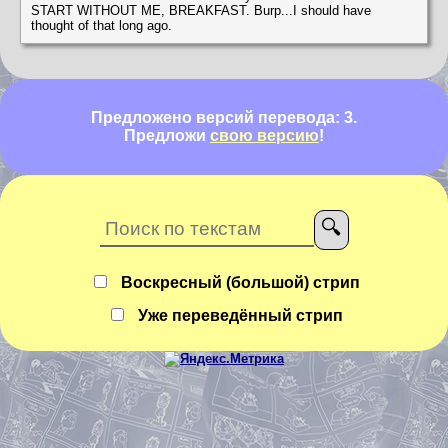
START WITHOUT ME, BREAKFAST. Burp...I should have
thought of that long ago.
Предложено версий перевода: 3.
Предложи
свою версию
!
Воскресный (большой) стрип
Уже переведённый стрип