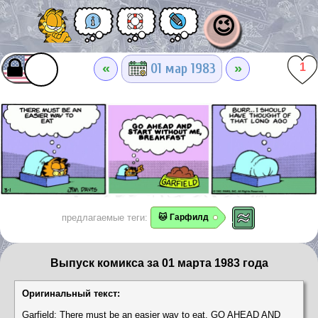
😉
«
»
01 мар 1983
1
предлагаемые теги:
🐱 Гарфилд
Выпуск комикса за 01 марта 1983 года
Оригинальный текст:
Garfield: There must be an easier way to eat. GO AHEAD AND