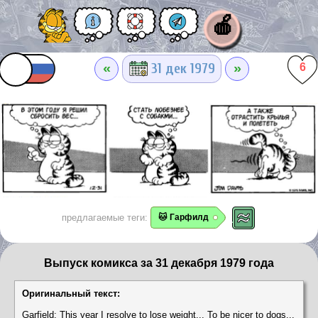
🍎
«
»
31 дек 1979
6
предлагаемые теги:
🐱 Гарфилд
Выпуск комикса за 31 декабря 1979 года
Оригинальный текст:
Garfield: This year I resolve to lose weight... To be nicer to dogs...