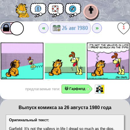
👨
«
»
26 авг 1980
1
предлагаемые теги:
🐱 Гарфилд
Выпуск комикса за 26 августа 1980 года
Оригинальный текст:
Garfield: It's not the valleys in life I dread so much as the dips.