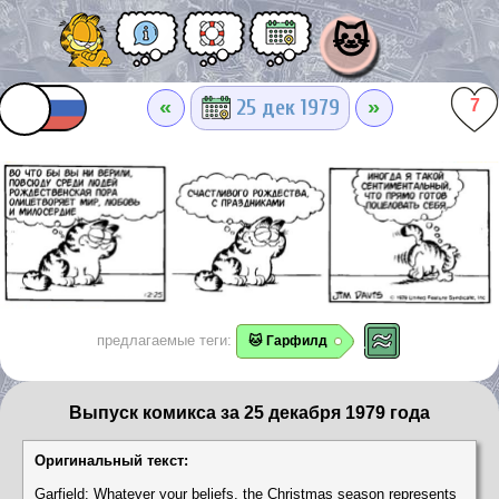
🐱
«
»
25 дек 1979
7
предлагаемые теги:
🐱 Гарфилд
Выпуск комикса за 25 декабря 1979 года
Оригинальный текст:
Garfield: Whatever your beliefs, the Christmas season represents