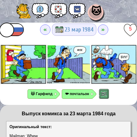
🐱
«
»
23 мар 1984
5
🐱 Гарфилд
📯 почтальон
Выпуск комикса за 23 марта 1984 года
Оригинальный текст:
Mailman: Whew