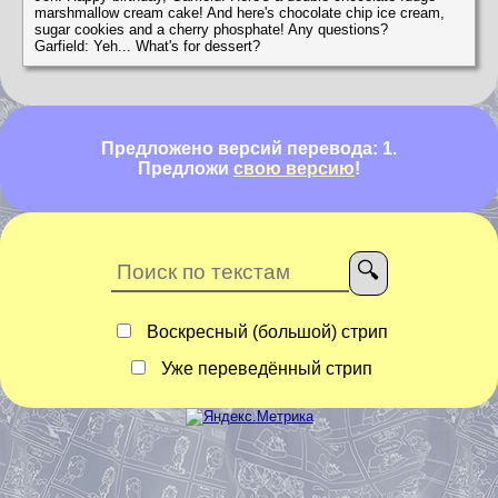
marshmallow cream cake! And here's chocolate chip ice cream,
sugar cookies and a cherry phosphate! Any questions?
Garfield: Yeh... What's for dessert?
Предложено версий перевода: 1.
Предложи
свою версию
!
Воскресный (большой) стрип
Уже переведённый стрип