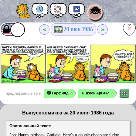
🐞
«
»
20 июн 1986
2
предлагаемые теги:
🐱 Гарфилд
👦 Джон Арбакл
Выпуск комикса за 20 июня 1986 года
Оригинальный текст:
Jon: Happy birthday, Garfield. Here's a double-chocolate fudge