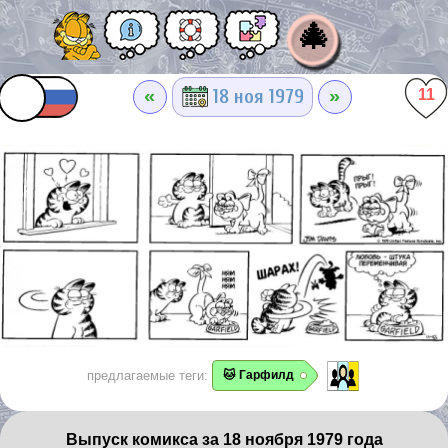
🎄
«
»
18 ноя 1979
11
предлагаемые теги:
🐱 Гарфилд
Выпуск комикса за 18 ноября 1979 года