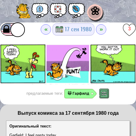
🌼
«
»
17 сен 1980
3
предлагаемые теги:
🐱 Гарфилд
Выпуск комикса за 17 сентября 1980 года
Оригинальный текст:
Garfield: I feel nasty today.