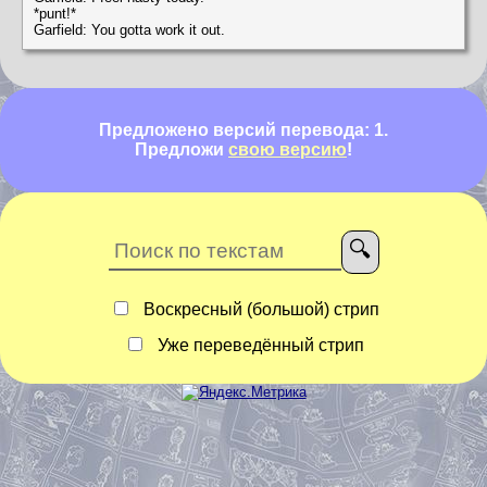
*punt!*
Garfield: You gotta work it out.
Предложено версий перевода: 1.
Предложи
свою версию
!
Воскресный (большой) стрип
Уже переведённый стрип