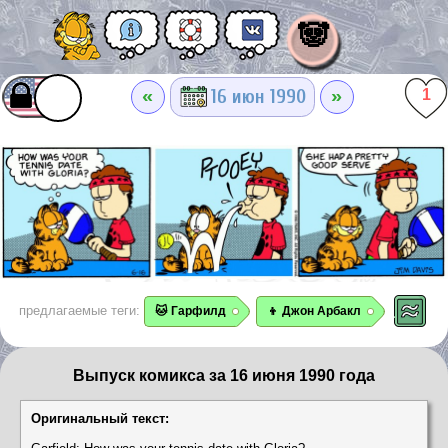
🐼
«
»
16 июн 1990
1
предлагаемые теги:
🐱 Гарфилд
👦 Джон Арбакл
Выпуск комикса за 16 июня 1990 года
Оригинальный текст: