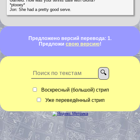
Garfield: How was your tennis date with Gloria?
*ptooey*
Jon: She had a pretty good serve.
Предложено версий перевода: 1.
Предложи
свою версию
!
Воскресный (большой) стрип
Уже переведённый стрип