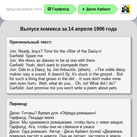
предлагаемые теги:
🐱 Гарфилд
👦 Джон Арбакл
Выпуск комикса за 14 апреля 1996 года
Оригинальный текст:
Jon: Ready, boys? Time for the «Rite of the Daisy»!
Garfield: Spare me
Jon: We dress as daisies to be at one with them
Garfield: Yeah, don't want to stampede them
Jon: Ode to a Daisy, by Jon Arbuckle. (ahem)... «The noble daisy
makes nary a sound. It doesn't fly, it's stuck in the ground... But
for such a thing that grows in the dirt... It sure don't make mine
own eyes hurt». Well, what do you... Oh, no! What did I do?
Garfield: Just promise me you won't write a poem about pets
Перевод:
Джон: Готовы? Время для «Обряда ромашки»!
Гарфилд: Пощади меня
Джон: Мы одеваемся ромашками, чтобы быть с ними заодно
Гарфилд: Ага, чтобы они не сбежали в ужасе
Джон: Ода ромашке. Автор - Джон Арбакл (кхем) «Дворянка-
ромашка растёт в немоте. Она не летает, застряла в земле...