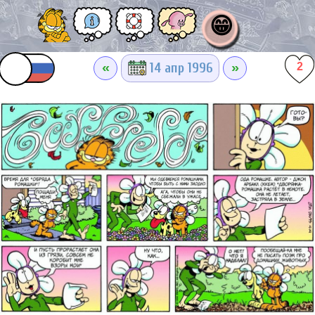
😁
«
»
14 апр 1996
2