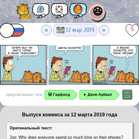
😆
«
»
12 мар 2019
5
предлагаемые теги:
🐱 Гарфилд
👦 Джон Арбакл
Выпуск комикса за 12 марта 2019 года
Оригинальный текст:
Jon: Why does everyone spend so much time on their phones?