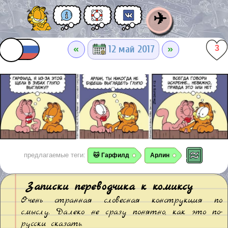
✈
«
»
12 май 2017
3
предлагаемые теги:
🐱 Гарфилд
Арлин
Записки переводчика к комиксу
Очень странная словесная конструкция по
смыслу. Далеко не сразу понятно, как это по-
русски сказать.