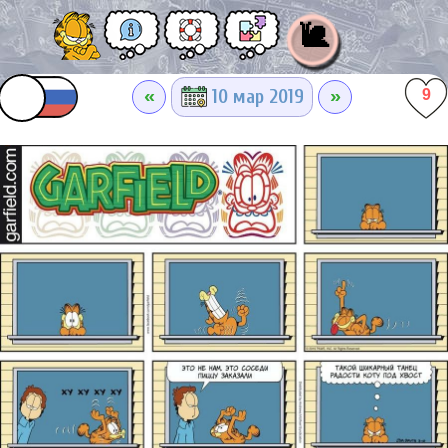
🐌
«
»
10 мар 2019
9