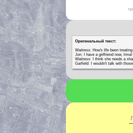
пр
Оригинальный текст:
Waitress: How's life been treatin
Jon: I have a girlfriend now, Irma!
Waitress: I think she needs a sha
Garfield: I wouldn't talk with tho