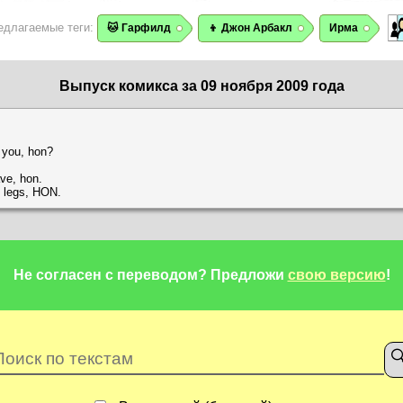
едлагаемые теги:
🐱 Гарфилд
👦 Джон Арбакл
Ирма
Выпуск комикса за 09 ноября 2009 года
g you, hon?
ve, hon.
se legs, HON.
Не согласен с переводом?
Предложи
свою версию
!