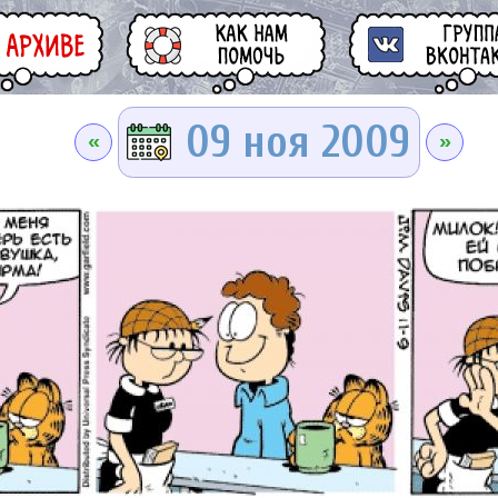
09 ноя 2009
«
»