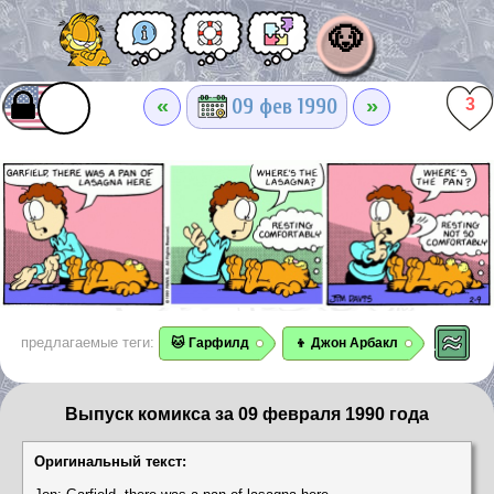
🐶
«
»
09 фев 1990
3
предлагаемые теги:
🐱 Гарфилд
👦 Джон Арбакл
Выпуск комикса за 09 февраля 1990 года
Оригинальный текст: