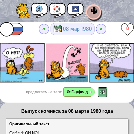
🌵
«
»
08 мар 1980
8
предлагаемые теги:
🐱 Гарфилд
Выпуск комикса за 08 марта 1980 года
Оригинальный текст:
Garfield: OH NO!