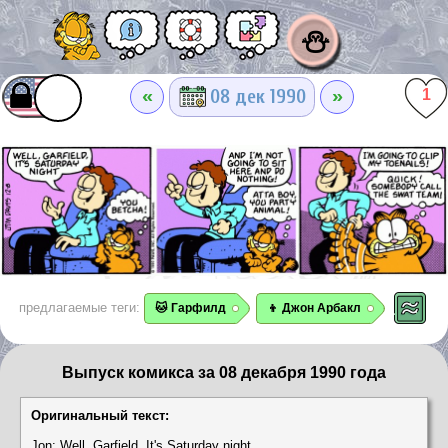
⛄
«
»
08 дек 1990
1
предлагаемые теги:
🐱 Гарфилд
👦 Джон Арбакл
Выпуск комикса за 08 декабря 1990 года
Оригинальный текст:
Jon: Well, Garfield, It's Saturday night.