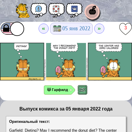
🍎
«
»
05 янв 2022
3
🐱 Гарфилд
Выпуск комикса за 05 января 2022 года
Оригинальный текст:
Garfield: Dieting? May I recommend the donut diet? The center