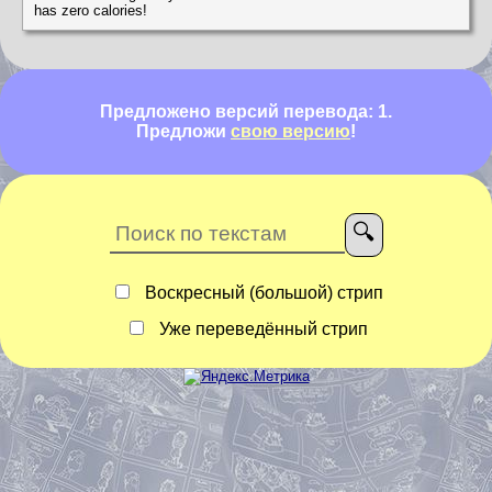
has zero calories!
Предложено версий перевода: 1.
Предложи
свою версию
!
Воскресный (большой) стрип
Уже переведённый стрип