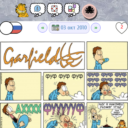
🐙
«
»
03 окт 2010
2