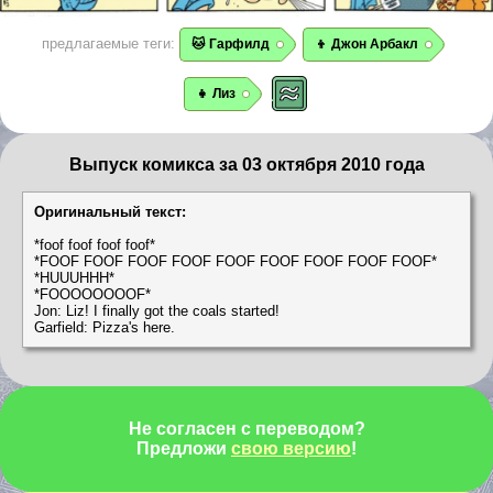
предлагаемые теги:
🐱 Гарфилд
👦 Джон Арбакл
👧 Лиз
Выпуск комикса за 03 октября 2010 года
Оригинальный текст:
*foof foof foof foof*
*FOOF FOOF FOOF FOOF FOOF FOOF FOOF FOOF FOOF*
*HUUUHHH*
*FOOOOOOOOF*
Jon: Liz! I finally got the coals started!
Garfield: Pizza's here.
Не согласен с переводом?
Предложи
свою версию
!