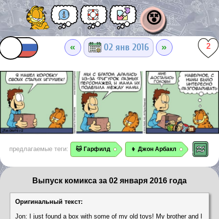
😵
«
»
02 янв 2016
2
предлагаемые теги:
🐱 Гарфилд
👦 Джон Арбакл
Выпуск комикса за 02 января 2016 года
Оригинальный текст:
Jon: I just found a box with some of my old toys! My brother and I