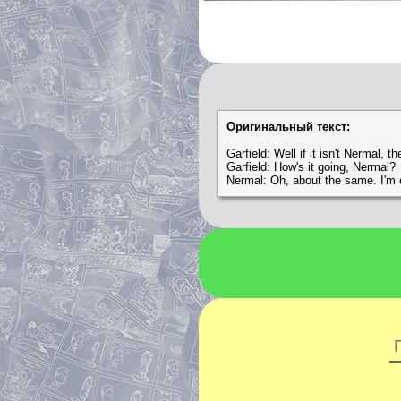
Оригинальный текст:
Garfield: Well if it isn't Nermal, t
Garfield: How's it going, Nermal?
Nermal: Oh, about the same. I'm 