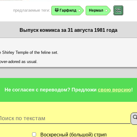
предлагаемые теги:
🐱 Гарфилд
Нермал
Выпуск комикса за 31 августа 1981 года
he Shirley Temple of the feline set.
over-adored as usual.
Не согласен с переводом?
Предложи
свою версию
!
Воскресный (большой) стрип