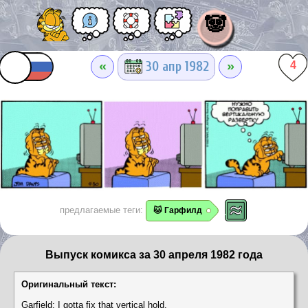
🐼
«
»
30 апр 1982
4
предлагаемые теги:
🐱 Гарфилд
Выпуск комикса за 30 апреля 1982 года
Оригинальный текст:
Garfield: I gotta fix that vertical hold.