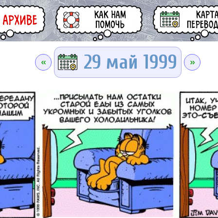
29 май 1999
«
»