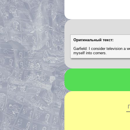
Оригинальный текст:
Garfield: I consider television a w
myself into corners.