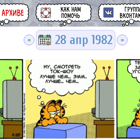
28 апр 1982
«
»