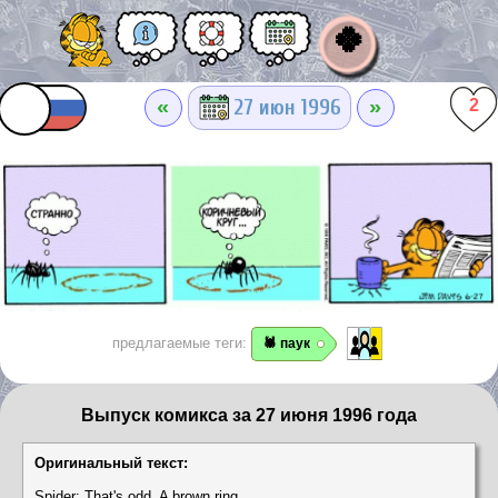
🍀
«
»
27 июн 1996
2
предлагаемые теги:
🕷️ паук
Выпуск комикса за 27 июня 1996 года
Оригинальный текст:
Spider: That's odd. A brown ring...