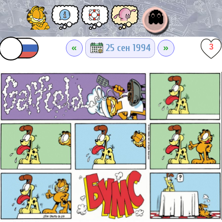
👻
«
»
25 сен 1994
3