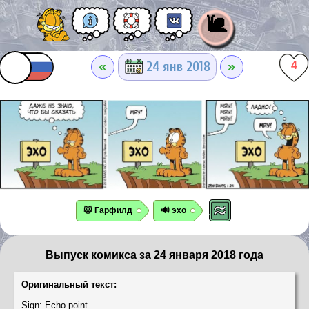
🐌
«
»
24 янв 2018
4
🐱 Гарфилд
🔊 эхо
Выпуск комикса за 24 января 2018 года
Оригинальный текст:
Sign: Echo point