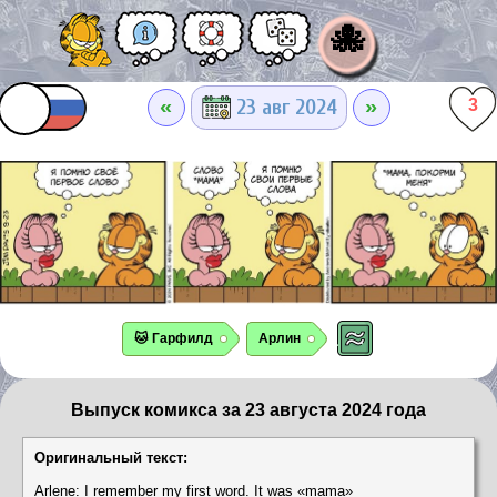
🐙
«
»
23 авг 2024
3
🐱 Гарфилд
Арлин
Выпуск комикса за 23 августа 2024 года
Оригинальный текст:
Arlene: I remember my first word. It was «mama»