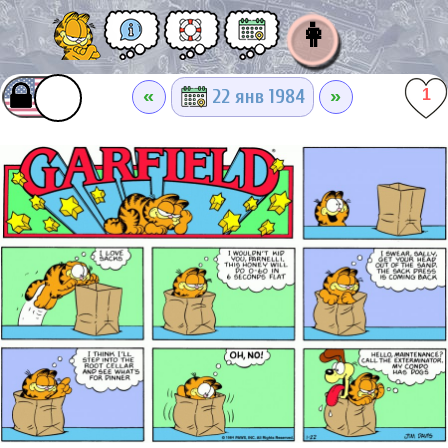
👩
«
»
22 янв 1984
1