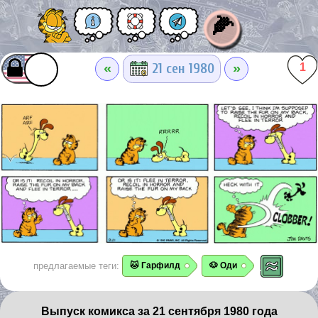
🌽
«
»
21 сен 1980
1
предлагаемые теги:
🐱 Гарфилд
🐶 Оди
Выпуск комикса за 21 сентября 1980 года