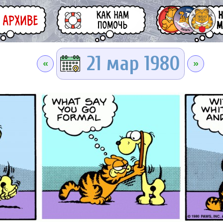
21 мар 1980
«
»