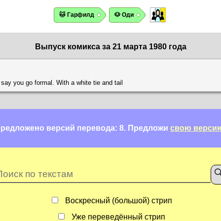
🐱 Гарфилд
🐶 Оди
Выпуск комикса за 21 марта 1980 года
 say you go formal. With a white tie and tail
редложено версий перевода: 8.
Предложи
свою верси
Воскресный (большой) стрип
Уже переведённый стрип