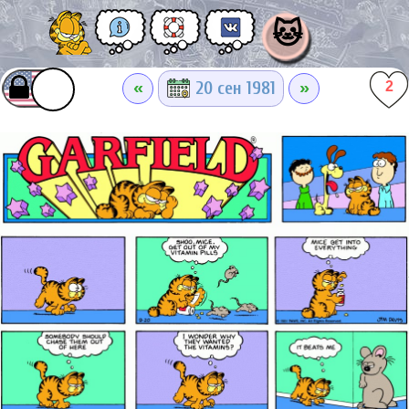
🐱
«
»
20 сен 1981
2