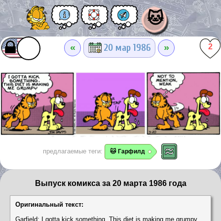
🐱
«
»
20 мар 1986
2
предлагаемые теги:
🐱 Гарфилд
Выпуск комикса за 20 марта 1986 года
Оригинальный текст:
Garfield: I gotta kick something. This diet is making me grumpy.