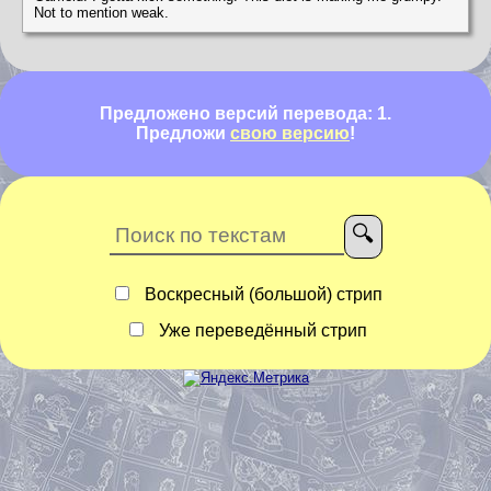
Not to mention weak.
Предложено версий перевода: 1.
Предложи
свою версию
!
Воскресный (большой) стрип
Уже переведённый стрип