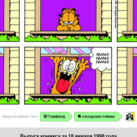
предлагаемые теги:
🐱 Гарфилд
🐕 соседская собака
Выпуск комикса за 18 января 1998 года