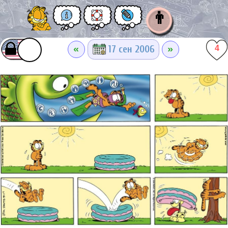
👨
«
»
17 сен 2006
4