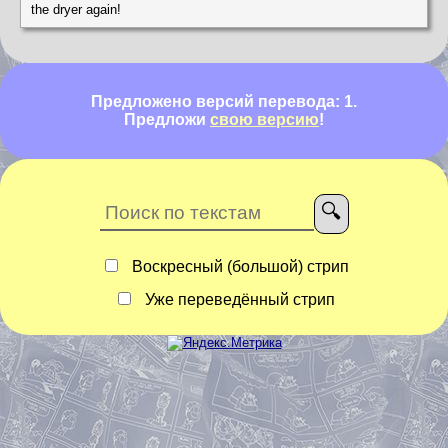
the dryer again!
Предложено версий перевода: 1.
Предложи
свою версию
!
Воскресный (большой) стрип
Уже переведённый стрип