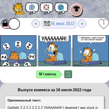
🍄
«
»
16 июл 2022
1
🐱 Гарфилд
Выпуск комикса за 16 июля 2022 года
Оригинальный текст:
Garfield: Z Z Z Z Z Z Z Z YAAAAAAH! I dreamed I was stuck in