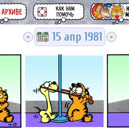
15 апр 1981
«
»