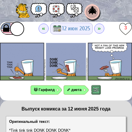
🎄
«
»
12 июн 2025
3
🐱 Гарфилд
🦴 диета
Выпуск комикса за 12 июня 2025 года
Оригинальный текст:
*Tink tink tink DONK DONK DONK*