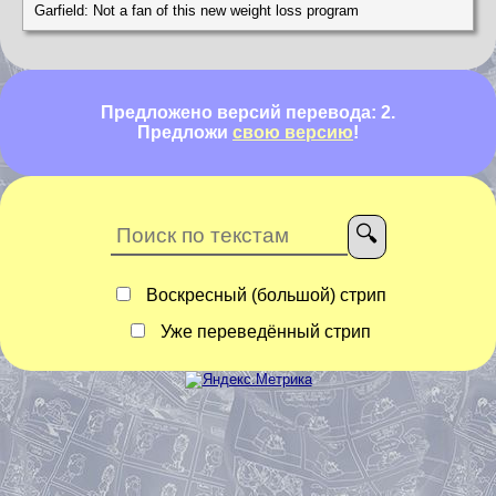
Garfield: Not a fan of this new weight loss program
Предложено версий перевода: 2.
Предложи
свою версию
!
Воскресный (большой) стрип
Уже переведённый стрип