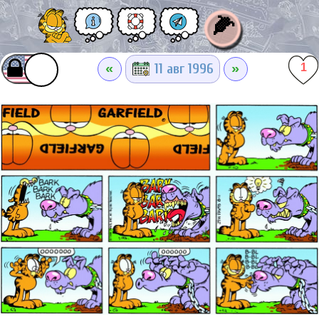
🌽
«
»
11 авг 1996
1