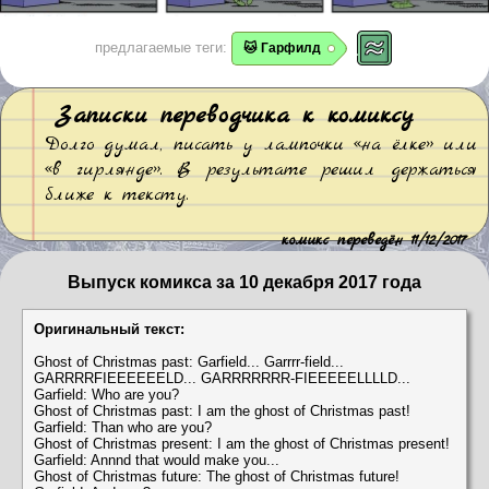
предлагаемые теги:
🐱 Гарфилд
Записки переводчика к комиксу
Долго думал, писать у лампочки «на ёлке» или
«в гирлянде». В результате решил держаться
ближе к тексту.
комикс переведён 11/12/2017
Выпуск комикса за 10 декабря 2017 года
Оригинальный текст:
Ghost of Christmas past: Garfield... Garrrr-field...
GARRRRFIEEEEEELD... GARRRRRRR-FIEEEEELLLLD...
Garfield: Who are you?
Ghost of Christmas past: I am the ghost of Christmas past!
Garfield: Than who are you?
Ghost of Christmas present: I am the ghost of Christmas present!
Garfield: Annnd that would make you...
Ghost of Christmas future: The ghost of Christmas future!