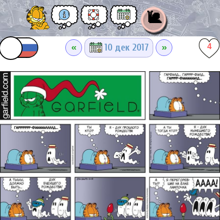
🐌
«
»
10 дек 2017
4