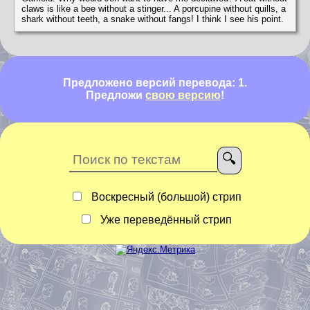
claws is like a bee without a stinger... A porcupine without quills, a
shark without teeth, a snake without fangs! I think I see his point.
Предложено версий перевода: 1.
Предложи
свою версию
!
Воскресный (большой) стрип
Уже переведённый стрип