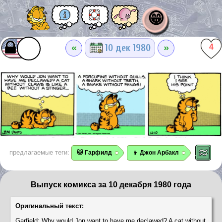
😁
«
»
10 дек 1980
4
предлагаемые теги:
🐱 Гарфилд
👦 Джон Арбакл
Выпуск комикса за 10 декабря 1980 года
Оригинальный текст:
Garfield: Why would Jon want to have me declawed? A cat without