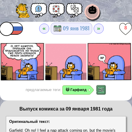
🎃
«
»
09 янв 1981
8
предлагаемые теги:
🐱 Гарфилд
Выпуск комикса за 09 января 1981 года
Оригинальный текст:
Garfield: Oh no! I feel a nap attack coming on, but the movie's