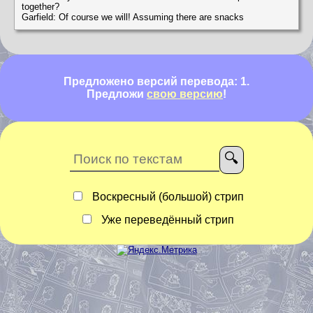
together?
Garfield: Of course we will! Assuming there are snacks
Предложено версий перевода: 1.
Предложи
свою версию
!
Воскресный (большой) стрип
Уже переведённый стрип