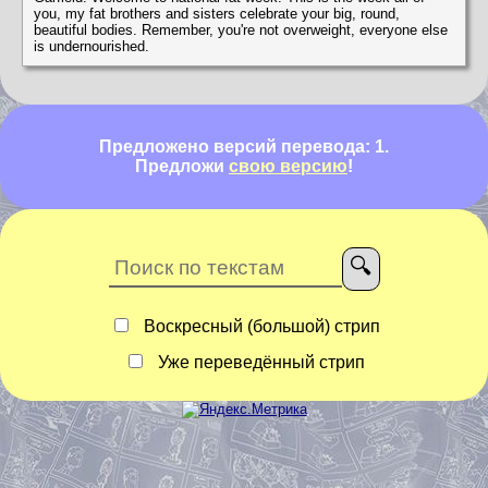
you, my fat brothers and sisters celebrate your big, round,
beautiful bodies. Remember, you're not overweight, everyone else
is undernourished.
Предложено версий перевода: 1.
Предложи
свою версию
!
Воскресный (большой) стрип
Уже переведённый стрип