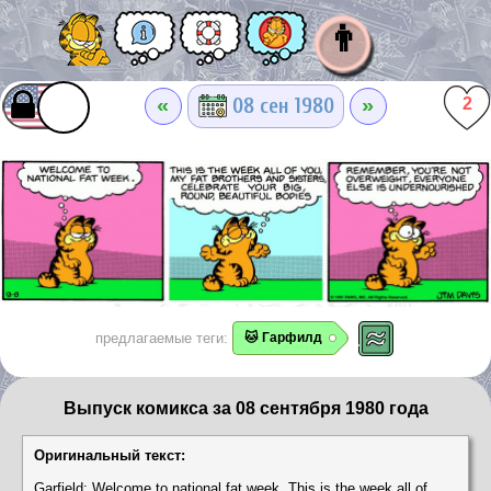
👨
«
»
08 сен 1980
2
предлагаемые теги:
🐱 Гарфилд
Выпуск комикса за 08 сентября 1980 года
Оригинальный текст:
Garfield: Welcome to national fat week. This is the week all of