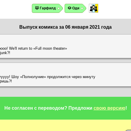
🐱 Гарфилд
🐶 Оди
Выпуск комикса за 06 января 2021 года
o! We'll return to «Full moon theater»
junk?!
ууууу! Шоу «Полнолуние» продолжится через минуту
тришь?!
Не согласен с переводом?
Предложи
свою версию
!