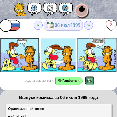
🍀
«
»
06 июл 1999
3
предлагаемые теги:
🐱 Гарфилд
Выпуск комикса за 06 июля 1999 года
Оригинальный текст:
garfield: sit!